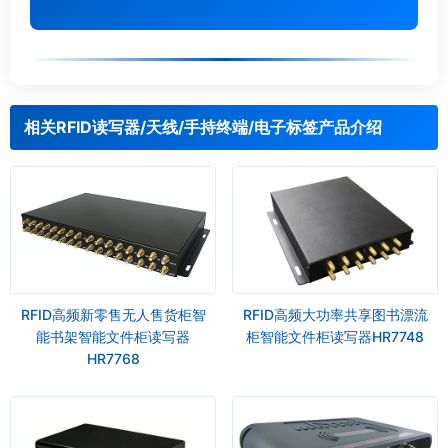
相关RFID读写器/天线/手持终端/电子标签产品介绍
RFID高频新零售无人售货柜智
RFID高频大功率共享图书漂流
能书架智能文件柜读写器
柜智能文件柜读写器HR7748
HR7768