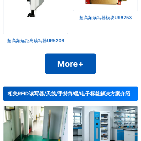
超高频读写器模块UR6253
超高频远距离读写器UR5206
More+
相关RFID读写器/天线/手持终端/电子标签解决方案介绍