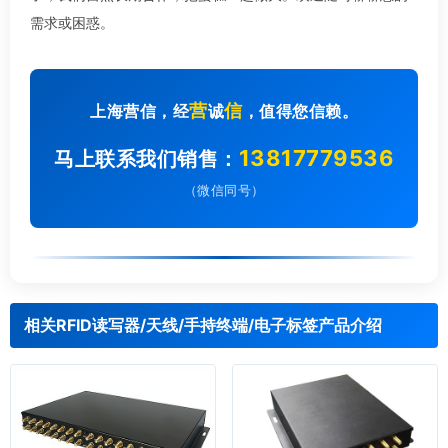
需求或困惑。
营
信
上海营信，经
诚
，值得您信赖。
13817779536
马上联系我们销售：
（微信同号）
相关RFID读写器/天线/手持终端/电子标签产品介绍