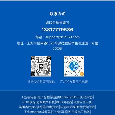
联系方式
请联系销售顾问
13817779536
邮箱：support@rfid021.com
地址：上海市恒南路1328号派拉蒙留学生创业园一号楼
502室
扫描加销售顾问微信
产品和方案演示视频
工业读写器
|
电子标签
|
英频杰Impinj
|
RFID天线
|
读写器
|
RFID设备
|
超高频手持机
|
RFID阅读器
|
试剂管理天线
|
英频杰Impinj读写器
|
闸机天线
|
试剂柜天线
|
智能货架天线
|
工业modbus读写器
|
工业读写器
|
不干胶电子标签
|