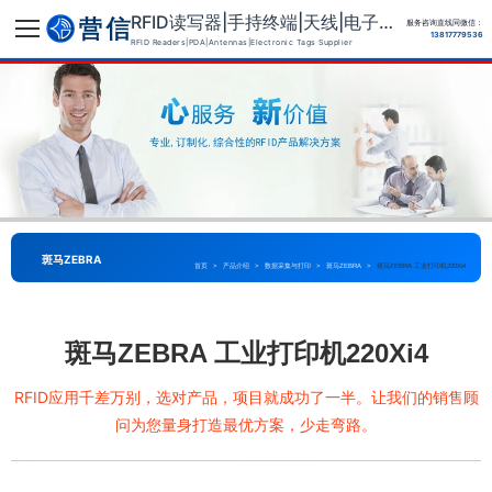
RFID读写器|手持终端|天线|电子标签供应商
服务咨询直线同微信：
13817779536
RFID Readers|PDA|Antennas|Electronic Tags Supplier
斑马ZEBRA
首页
>
产品介绍
>
数据采集与打印
>
斑马ZEBRA
>
斑马ZEBRA 工业打印机220Xi4
斑马ZEBRA 工业打印机220Xi4
RFID应用千差万别，选对产品，项目就成功了一半。让我们的销售顾
问为您量身打造最优方案，少走弯路。