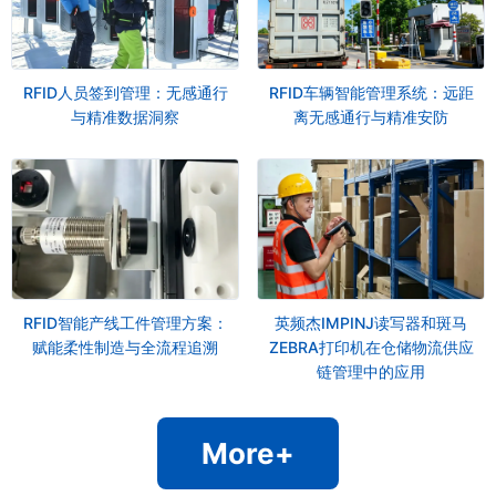
RFID人员签到管理：无感通行
RFID车辆智能管理系统：远距
与精准数据洞察
离无感通行与精准安防
RFID智能产线工件管理方案：
英频杰IMPINJ读写器和斑马
赋能柔性制造与全流程追溯
ZEBRA打印机在仓储物流供应
链管理中的应用
More+