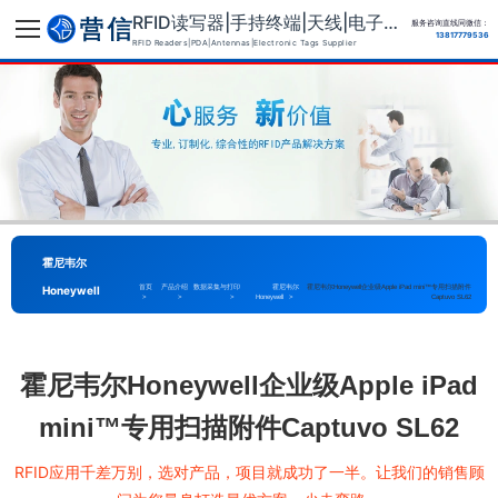
RFID读写器|手持终端|天线|电子标签供应商
服务咨询直线同微信：
13817779536
RFID Readers|PDA|Antennas|Electronic Tags Supplier
霍尼韦尔
Honeywell
首页
产品介绍
数据采集与打印
霍尼韦尔
霍尼韦尔Honeywell企业级Apple iPad mini™专用扫描附件
>
>
>
Honeywell
>
Captuvo SL62
霍尼韦尔Honeywell企业级Apple iPad
mini™专用扫描附件Captuvo SL62
RFID应用千差万别，选对产品，项目就成功了一半。让我们的销售顾