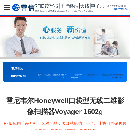
RFID读写器|手持终端|天线|电子标签供应商
服务咨询直线同微信：
13817779536
RFID Readers|PDA|Antennas|Electronic Tags Supplier
霍尼韦尔
Honeywell
首页
产品介绍
数据采集与打印
霍尼韦尔
霍尼韦尔Honeywell口袋型无线二维影像扫描器
>
>
>
Honeywell
>
Voyager 1602g
霍尼韦尔Honeywell口袋型无线二维影
像扫描器Voyager 1602g
RFID应用千差万别，选对产品，项目就成功了一半。让我们的销售顾