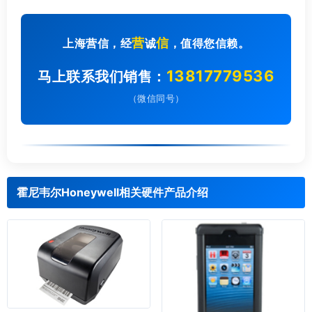
营
信
上海营信，经
诚
，值得您信赖。
13817779536
马上联系我们销售：
（微信同号）
霍尼韦尔Honeywell相关硬件产品介绍