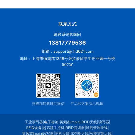
联系方式
请联系销售顾问
13817779536
邮箱：support@rfid021.com
地址：上海市恒南路1328号派拉蒙留学生创业园一号楼
502室
扫描加销售顾问微信
产品和方案演示视频
工业读写器
|
电子标签
|
英频杰Impinj
|
RFID天线
|
读写器
|
RFID设备
|
超高频手持机
|
RFID阅读器
|
试剂管理天线
|
英频杰Impinj读写器
|
闸机天线
|
试剂柜天线
|
智能货架天线
|