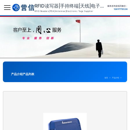
RFID读写器|手持终端|天线|电子标签供应商
服务咨询直线同微信：
13817779536
RFID Readers|PDA|Antennas|Electronic Tags Supplier
产品介绍产品列表
首页
>
产品介绍
>