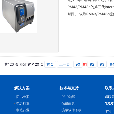
PM43/PM43c的第三代I
时间。 依靠PM43/PM4
共120 页 页次:91/120 页
首页
上一页
90
91
92
93
9
解决方案
技术与支持
联系
图书档案
RFID知识
请联
138
电力行业
保修政策
制造行业
演示软件下载
邮箱