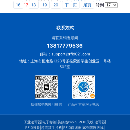
16
17
18
19
20
下一页
尾页
转到
联系方式
请联系销售顾问
13817779536
邮箱：support@rfid021.com
地址：上海市恒南路1328号派拉蒙留学生创业园一号楼
502室
扫描加销售顾问微信
产品和方案演示视频
工业读写器
|
电子标签
|
英频杰Impinj
|
RFID天线
|
读写器
|
RFID设备
|
超高频手持机
|
RFID阅读器
|
试剂管理天线
|