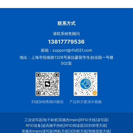
联系方式
请联系销售顾问
13817779536
邮箱：support@rfid021.com
地址：上海市恒南路1328号派拉蒙留学生创业园一号楼
502室
扫描加销售顾问微信
产品和方案演示视频
工业读写器
|
电子标签
|
英频杰Impinj
|
RFID天线
|
读写器
|
RFID设备
|
超高频手持机
|
RFID阅读器
|
试剂管理天线
|
英频杰Impinj读写器
|
闸机天线
|
试剂柜天线
|
智能货架天线
|