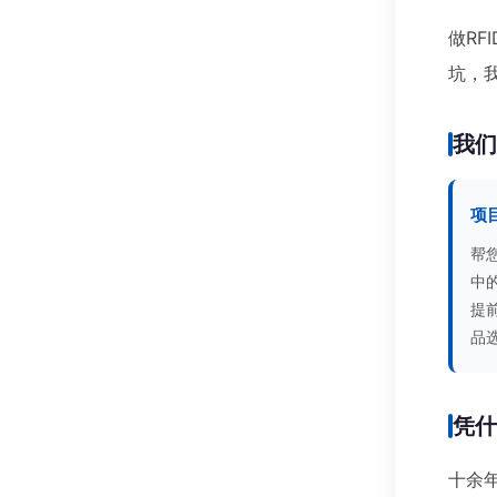
做RF
坑，
我
项
帮
中
提
品
凭
十余