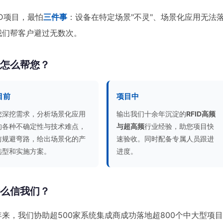
ID项目，最怕
三件事
：设备在特定场景"不灵"、场景化应用无法
我们帮客户避过无数次。
们怎么帮您？
目前
项目中
您深挖需求，分析场景化应用
输出我们十余年沉淀的
RFID高频
的各种不确定性与技术难点，
与超高频
行业经验，助您项目快
前规避弯路，给出场景化的产
速验收。同时配备专属人员跟进
选型和实施方案。
进度。
什么信我们？
年来，我们协助超500家系统集成商成功落地超800个中大型项