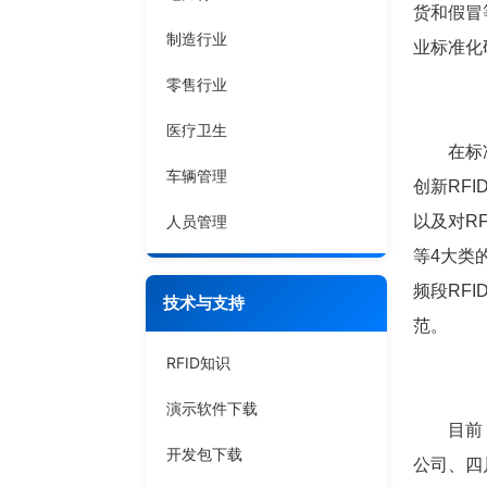
货和假冒
制造行业
业标准化
零售行业
医疗卫生
在标准制
车辆管理
创新RF
人员管理
以及对R
等4大类
频段RF
技术与支持
范。
RFID知识
演示软件下载
目前，该
开发包下载
公司、四