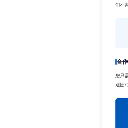
们不
合
您只
迎随