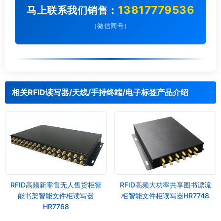
13817779536
马上联系我们销售：
（微信同号）
相关RFID读写器/天线/手持终端/电子标签产品介绍
RFID高频新零售无人售货柜智
RFID高频大功率共享图书漂流
能书架智能文件柜读写器
柜智能文件柜读写器HR7748
HR7768