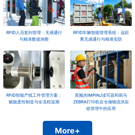
RFID人员签到管理：无感通行
RFID车辆智能管理系统：远距
与精准数据洞察
离无感通行与精准安防
RFID智能产线工件管理方案：
英频杰IMPINJ读写器和斑马
赋能柔性制造与全流程追溯
ZEBRA打印机在仓储物流供应
链管理中的应用
More+