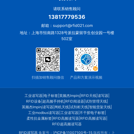
请联系销售顾问
13817779536
邮箱：support@rfid021.com
地址：上海市恒南路1328号派拉蒙留学生创业园一号楼
502室
扫描加销售顾问微信
产品和方案演示视频
工业读写器
|
电子标签
|
英频杰Impinj
|
RFID天线
|
读写器
|
RFID设备
|
超高频手持机
|
RFID阅读器
|
试剂管理天线
|
英频杰Impinj读写器
|
闸机天线
|
试剂柜天线
|
智能货架天线
|
工业modbus读写器
|
工业读写器
|
不干胶电子标签
|
柔性抗金属标签
|
RFID高频读写器
|
RFID高频读写器
|
RFID超高频读写器
RFID读写器
备案号：
沪ICP备11007100号-15
版权所有：上