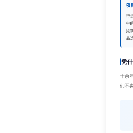
项
帮
中
提
品
凭
十余
们不