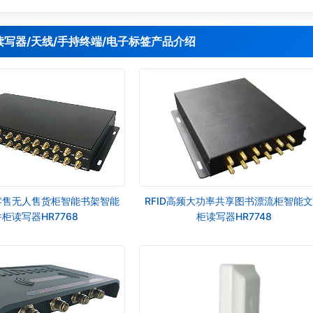
D读写器/天线/手持终端/电子标签产品介绍
新零售无人售货柜智能书架智能
RFID高频大功率共享图书漂流柜智能
柜读写器HR7768
柜读写器HR7748