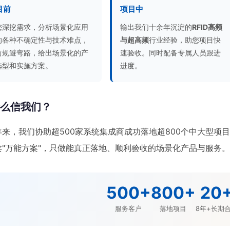
目前
项目中
您深挖需求，分析场景化应用
输出我们十余年沉淀的
RFID高频
的各种不确定性与技术难点，
与超高频
行业经验，助您项目快
前规避弯路，给出场景化的产
速验收。同时配备专属人员跟进
选型和实施方案。
进度。
什么信我们？
年来，我们协助超500家系统集成商成功落地超800个中大型项
卖"万能方案"，只做能真正落地、顺利验收的场景化产品与服务
500+
800+
20
服务客户
落地项目
8年+长期