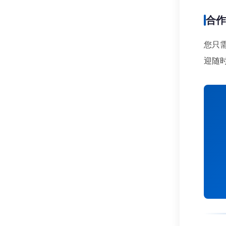
合
您只
迎随