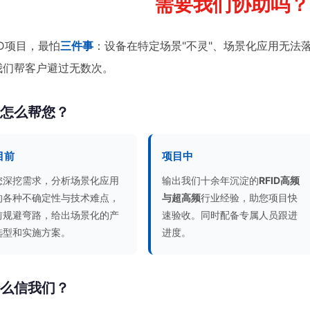
需要我们协助吗？
ID项目，最怕
三件事
：设备在特定场景"不灵"、场景化应用无法
我们帮客户避过无数次。
们怎么帮您？
目前
项目中
您深挖需求，分析场景化应用
输出我们十余年沉淀的
RFID高频
的各种不确定性与技术难点，
与超高频
行业经验，助您项目快
前规避弯路，给出场景化的产
速验收。同时配备专属人员跟进
选型和实施方案。
进度。
什么信我们？