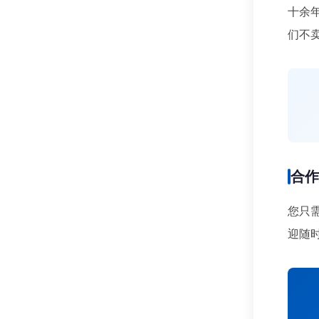
十余
们不
合
您只
迎随