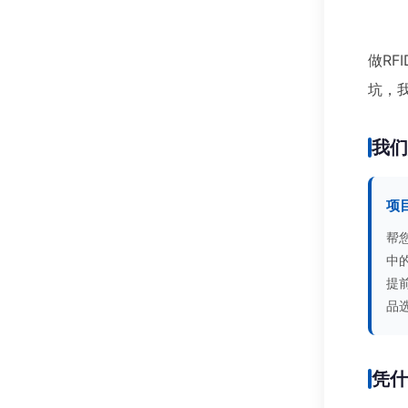
做RF
坑，
我
项
帮
中
提
品
凭