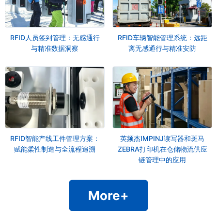
RFID人员签到管理：无感通行
RFID车辆智能管理系统：远距
与精准数据洞察
离无感通行与精准安防
RFID智能产线工件管理方案：
英频杰IMPINJ读写器和斑马
赋能柔性制造与全流程追溯
ZEBRA打印机在仓储物流供应
链管理中的应用
More+