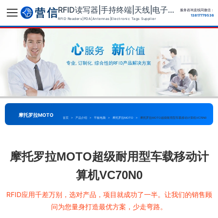
RFID读写器|手持终端|天线|电子标签供应商
服务咨询直线同微信：
13817779536
RFID Readers|PDA|Antennas|Electronic Tags Supplier
摩托罗拉MOTO
首页
>
产品介绍
>
平板电脑
>
摩托罗拉MOTO
>
摩托罗拉MOTO超级耐用型车载移动计算机VC70N0
摩托罗拉MOTO超级耐用型车载移动计
算机VC70N0
RFID应用千差万别，选对产品，项目就成功了一半。让我们的销售顾
问为您量身打造最优方案，少走弯路。