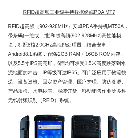
RFID超高频工业级手持数据终端PDA MT7
RFID超高频（902-928MHz）安卓
PDA手持机
MT50A，
带条码(一维或二维)和超高频(902-928MHz)高性能模
块，标配8核2.0GHz高性能处理器，结合安卓
Android8.1系统， 配备2GB RAM + 16GB ROM内存，
以及5.5寸IPS高亮屏，6面均可承受1.5米高度跌落到水
泥地面的冲击，IP等级可达IP65。可广泛应用于物流快
递、设备巡检、
固定资产
管理、医疗护理、防伪溯源、
产品质检、水电抄表、服装订货、移动销售作业等多种
无线射频识别（
RFID
）系统。