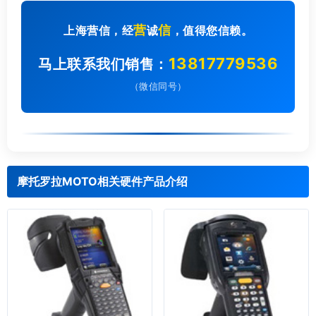
营
信
上海营信，经
诚
，值得您信赖。
13817779536
马上联系我们销售：
（微信同号）
摩托罗拉MOTO相关硬件产品介绍