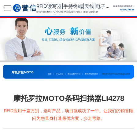
RFID读写器|手持终端|天线|电子标签供应商
服务咨询直线同微信：
13817779536
RFID Readers|PDA|Antennas|Electronic Tags Supplier
摩托罗拉MOTO
首页
>
产品介绍
>
数据采集与打印
>
摩托罗拉MOTO
>
摩托罗拉MOTO条码扫描器LI4278
摩托罗拉MOTO条码扫描器LI4278
RFID应用千差万别，选对产品，项目就成功了一半。让我们的销售顾
问为您量身打造最优方案，少走弯路。