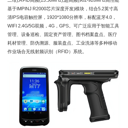
二维),RFID高频(13.56MHz),
超高频
(902-928MHz高性能
基于IMPINJ
R2000芯片
深度开发)模块，结合5.2英寸高
清IPS电容触控屏，1920*1080分辨率，标配蓝牙4.0，
WIFI 2.4G/5G双频，4G，GPS。可广泛应用于
智能工具
管理
、设备巡检、
固定资产管理
、图书档案盘点、
医疗
耗材管理
、防伪溯源、服装盘点、工业洗涤等多种移动
作业场合无线射频识别（RFID）系统。