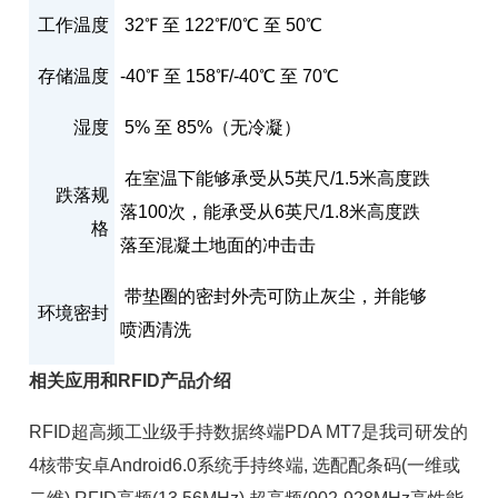
工作温度
32℉ 至 122℉/0℃ 至 50℃
存储温度
-40℉ 至 158℉/-40℃ 至 70℃
湿度
5% 至 85%（无冷凝）
在室温下能够承受从5英尺/1.5米高度跌
跌落规
落100次，能承受从6英尺/1.8米高度跌
格
落至混凝土地面的冲击击
带垫圈的密封外壳可防止灰尘，并能够
环境密封
喷洒清洗
相关应用和RFID产品介绍
RFID超高频工业级手持数据终端PDA MT7是我司研发的
4核带安卓Android6.0系统
手持终端
, 选配配条码(一维或