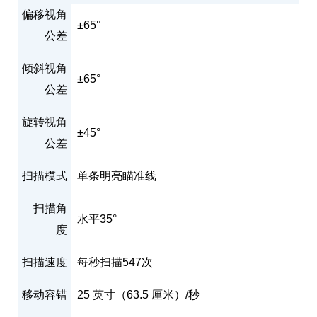
偏移视角
±65°
公差
倾斜视角
±65°
公差
旋转视角
±45°
公差
扫描模式
单条明亮瞄准线
扫描角
水平35°
度
扫描速度
每秒扫描547次
移动容错
25 英寸（63.5 厘米）/秒