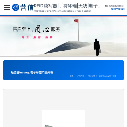
RFID读写器|手持终端|天线|电子标签供应商
服务咨询直线同微信：
13817779536
RFID Readers|PDA|Antennas|Electronic Tags Supplier
远望谷invengo电子标签产品列表
首页
>
产品介绍
>
电子标签
>
远望谷invengo电子标签
>