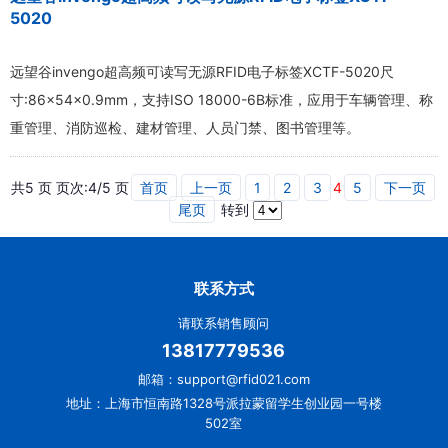
5020
远望谷invengo超高频可读写无源RFID电子标签XCTF-5020尺
寸:86×54×0.9mm，支持ISO 18000-6B标准，应用于车辆管理、称
重管理、消防巡检、建材管理、人员门禁、图书管理等。
共5 页 页次:4/5 页
首页
上一页
1
2
3
4
5
下一页
尾页
转到
联系方式
请联系销售顾问
13817779536
邮箱：support@rfid021.com
地址：上海市恒南路1328号派拉蒙留学生创业园一号楼
502室