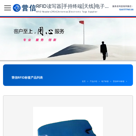
RFID读写器|手持终端|天线|电子标签供应商
服务咨询直线同微信：
13817779536
RFID Readers|PDA|Antennas|Electronic Tags Supplier
营信RFID标签产品列表
首页
>
产品介绍
>
电子标签
>
营信RFID标签
>