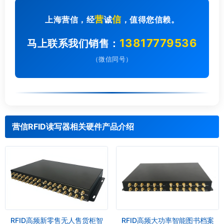
营
信
上海营信，经
诚
，值得您信赖。
13817779536
马上联系我们销售：
（微信同号）
营信RFID读写器相关硬件产品介绍
RFID高频新零售无人售货柜智
RFID高频大功率智能图书档案