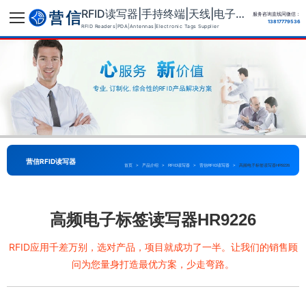
RFID读写器|手持终端|天线|电子标签供应商
服务咨询直线同微信：
13817779536
RFID Readers|PDA|Antennas|Electronic Tags Supplier
营信RFID读写器
首页
>
产品介绍
>
RFID读写器
>
营信RFID读写器
>
高频电子标签读写器HR9226
高频电子标签读写器HR9226
RFID应用千差万别，选对产品，项目就成功了一半。让我们的销售顾
问为您量身打造最优方案，少走弯路。