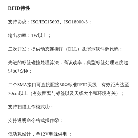
RFID特性
支持协议：ISO/IEC15693、ISO18000-3；
输出功率：1W以上；
二次开发：提供动态连接库（DLL）及演示软件源代码；
先进的标签碰撞处理算法，高识读率，典型标签处理速度超
过80张/秒；
二个SMA接口可直接配接50Ω标准RFID天线，有效距离达至
70cm以上（有效距离与标签以及天线大小和环境有关）；
支持扫描工作模式①；
支持透明命令格式操作②；
低功耗设计，单12V电源供电 ；