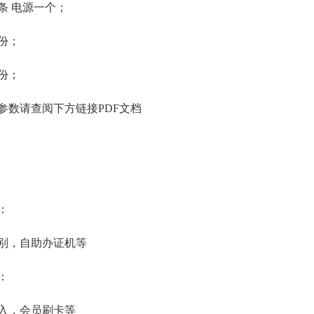
条 电源一个；
份；
份；
参数请查阅下方链接PDF文档
：
别，自助办证机等
：
入，会员刷卡等