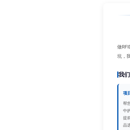
做RF
坑，
我
项
帮
中
提
品