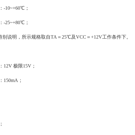
-10~+60℃；
-25~+80℃；
除特别说明，所示规格取自TA＝25℃及VCC＝+12V工作条件下。
12V 极限15V；
150mA；
；