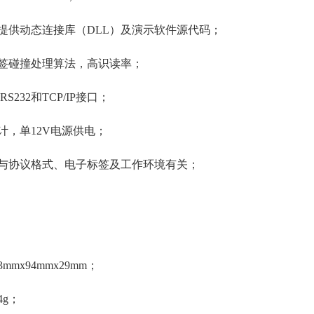
提供动态连接库（DLL）及演示软件源代码；
签碰撞处理算法，高识读率；
S232和TCP/IP接口；
计，单12V电源供电；
与协议格式、电子标签及工作环境有关；
mmx94mmx29mm；
4g；