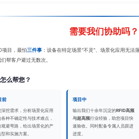
需要我们协助吗？
ID项目，最怕
三件事
：设备在特定场景"不灵"、场景化应用无法
我们帮客户避过无数次。
们怎么帮您？
目前
项目中
您深挖需求，分析场景化应用
输出我们十余年沉淀的
RFID高频
的各种不确定性与技术难点，
与超高频
行业经验，助您项目快
前规避弯路，给出场景化的产
速验收。同时配备专属人员跟进
选型和实施方案。
进度。