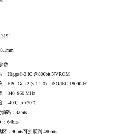
0.319"
 8.1mm
要参数
Higgs®-3 IC 含800bit NVROM
PC Gen 2 (v 1.2.0)；ISO/IEC 18000-6C
840–960 MHz
-40℃ to +70℃
编码：32bits
：64bits
区：96bits可扩展到 480bits