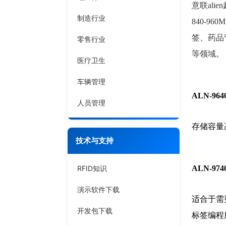
意联alie
制造行业
840-96
签、药品
零售行业
等领域。
医疗卫生
车辆管理
ALN-9640
人员管理
存储容量
技术与支持
RFID知识
ALN-9740
演示软件下载
适合于需要
开发包下载
标签编程所