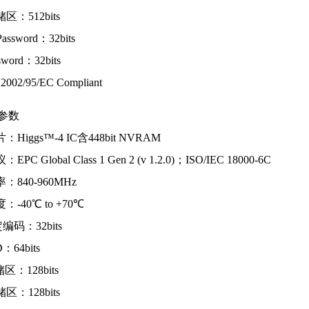
区：512bits
Password：32bits
ssword：32bits
02/95/EC Compliant
要参数
Higgs™-4 IC含448bit NVRAM
C Global Class 1 Gen 2 (v 1.2.0)；ISO/IEC 18000-6C
：840-960MHz
-40℃ to +70℃
编码：32bits
：64bits
区：128bits
：128bits