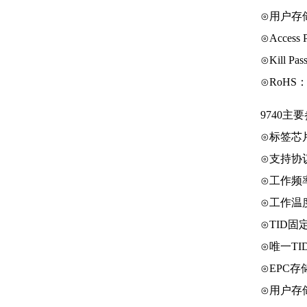
⊙用户存储
⊙Access 
⊙Kill Pa
⊙RoHS：20
9740主
⊙标签芯片：
⊙支持协议：EP
⊙工作频率
⊙工作温度：
⊙TID固定
⊙唯一TID
⊙EPC存储
⊙用户存储区