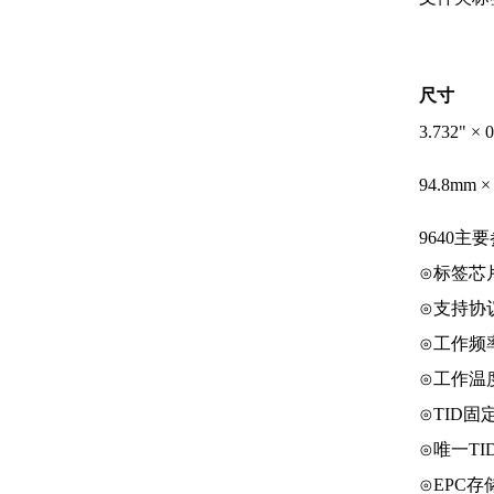
尺寸
3.732" × 
94.8mm ×
9640主
⊙标签芯片：
⊙支持协议：E
⊙工作频率：
⊙工作温度：
⊙TID固定
⊙唯一TID 
⊙EPC存储