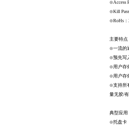
⊙Access 
⊙Kill Pas
⊙RoHs：20
主要特点
⊙一流的
⊙预先写入
⊙用户存储分
⊙用户存
⊙支持所
量无胶/
典型应用
⊙托盘卡