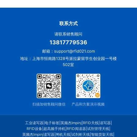
联系方式
请联系销售顾问
13817779536
邮箱：support@rfid021.com
地址：上海市恒南路1328号派拉蒙留学生创业园一号楼
502室
扫描加销售顾问微信
产品和方案演示视频
工业读写器
|
电子标签
|
英频杰Impinj
|
RFID天线
|
读写器
|
RFID设备
|
超高频手持机
|
RFID阅读器
|
试剂管理天线
|
英频杰Impinj读写器
|
闸机天线
|
试剂柜天线
|
智能货架天线
|