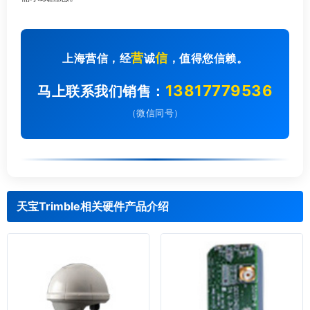
营
信
上海营信，经
诚
，值得您信赖。
13817779536
马上联系我们销售：
（微信同号）
天宝Trimble相关硬件产品介绍