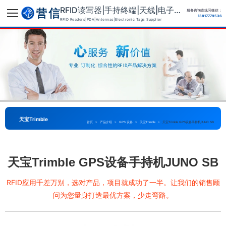
RFID读写器|手持终端|天线|电子标签供应商
服务咨询直线同微信：
13817779536
RFID Readers|PDA|Antennas|Electronic Tags Supplier
天宝Trimble
首页
>
产品介绍
>
GPS 设备
>
天宝Trimble
>
天宝Trimble GPS设备手持机JUNO SB
天宝Trimble GPS设备手持机JUNO SB
RFID应用千差万别，选对产品，项目就成功了一半。让我们的销售顾
问为您量身打造最优方案，少走弯路。