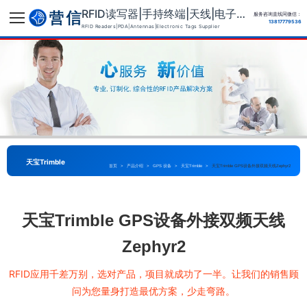
RFID读写器|手持终端|天线|电子标签供应商
服务咨询直线同微信：
13817779536
RFID Readers|PDA|Antennas|Electronic Tags Supplier
天宝Trimble
首页
>
产品介绍
>
GPS 设备
>
天宝Trimble
>
天宝Trimble GPS设备外接双频天线Zephyr2
天宝Trimble GPS设备外接双频天线
Zephyr2
RFID应用千差万别，选对产品，项目就成功了一半。让我们的销售顾
问为您量身打造最优方案，少走弯路。