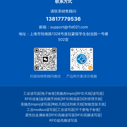
联系方式
请联系销售顾问
13817779536
邮箱：support@rfid021.com
地址：上海市恒南路1328号派拉蒙留学生创业园一号楼
502室
扫描加销售顾问微信
产品和方案演示视频
工业读写器
|
电子标签
|
英频杰Impinj
|
RFID天线
|
读写器
|
RFID设备
|
超高频手持机
|
RFID阅读器
|
试剂管理天线
|
英频杰Impinj读写器
|
闸机天线
|
试剂柜天线
|
智能货架天线
|
工业modbus读写器
|
工业读写器
|
不干胶电子标签
|
柔性抗金属标签
|
RFID高频读写器
|
RFID高频读写器
|
RFID超高频读写器