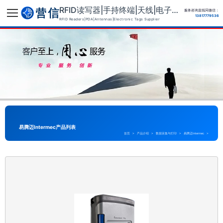
RFID读写器|手持终端|天线|电子标签供应商
服务咨询直线同微信：
13817779536
RFID Readers|PDA|Antennas|Electronic Tags Supplier
易腾迈Intermec产品列表
首页
>
产品介绍
>
数据采集与打印
>
易腾迈Intermec
>