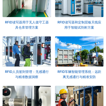
RFID读写器用于无人值守工器
RFID读写器和定制层板天线应
具仓库管理方案
用于智能试剂柜方案
RFID人员签到管理：无感通行
RFID车辆智能管理系统：远距
与精准数据洞察
离无感通行与精准安防