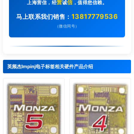
营
信
上海营信，经
诚
，值得您信赖。
13817779536
马上联系我们销售：
（微信同号）
英频杰Impinj电子标签相关硬件产品介绍