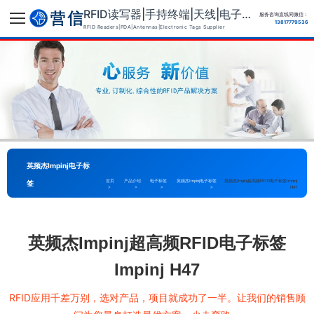
RFID读写器|手持终端|天线|电子标签供应商
服务咨询直线同微信：
13817779536
RFID Readers|PDA|Antennas|Electronic Tags Supplier
英频杰Impinj电子标
签
首页
产品介绍
电子标签
英频杰Impinj电子标签
英频杰Impinj超高频RFID电子标签Impinj
>
>
>
>
H47
英频杰Impinj超高频RFID电子标签
Impinj H47
RFID应用千差万别，选对产品，项目就成功了一半。让我们的销售顾