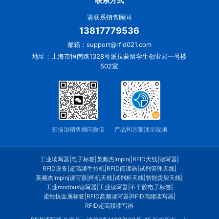
联系方式
请联系销售顾问
13817779536
邮箱：support@rfid021.com
地址：上海市恒南路1328号派拉蒙留学生创业园一号楼
502室
扫描加销售顾问微信
产品和方案演示视频
工业读写器
|
电子标签
|
英频杰Impinj
|
RFID天线
|
读写器
|
RFID设备
|
超高频手持机
|
RFID阅读器
|
试剂管理天线
|
英频杰Impinj读写器
|
闸机天线
|
试剂柜天线
|
智能货架天线
|
工业modbus读写器
|
工业读写器
|
不干胶电子标签
|
柔性抗金属标签
|
RFID高频读写器
|
RFID高频读写器
|
RFID超高频读写器