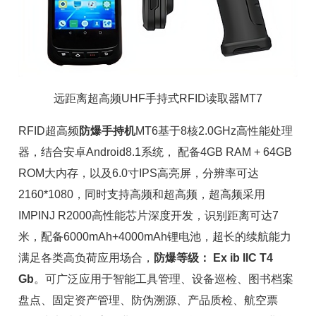
远距离超高频UHF手持式RFID读取器MT7
RFID超高频
防爆手持机
MT6基于8核2.0GHz高性能处理
器，结合安卓Android8.1系统， 配备4GB RAM + 64GB
ROM大内存，以及6.0寸IPS高亮屏，分辨率可达
2160*1080，同时支持高频和超高频，超高频采用
IMPINJ
R2000
高性能芯片深度开发，识别距离可达7
米，配备6000mAh+4000mAh锂电池，超长的续航能力
满足各类高负荷应用场合，
防爆等级： Ex ib IIC T4
Gb
。可广泛应用于
智能工具管理
、设备巡检、图书档案
盘点、
固定资产管理
、防伪溯源、产品质检、航空票