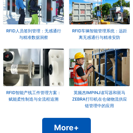
RFID人员签到管理：无感通行
RFID车辆智能管理系统：远距
与精准数据洞察
离无感通行与精准安防
RFID智能产线工件管理方案：
英频杰IMPINJ读写器和斑马
赋能柔性制造与全流程追溯
ZEBRA打印机在仓储物流供应
链管理中的应用
More+