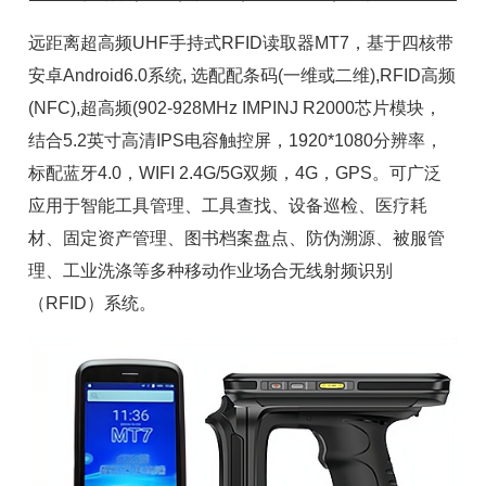
远距离超高频UHF手持式RFID读取器MT7，基于四核带
安卓Android6.0系统, 选配配条码(一维或二维),RFID高频
(NFC),超高频(902-928MHz IMPINJ
R2000芯片
模块，
结合5.2英寸高清IPS电容触控屏，1920*1080分辨率，
标配蓝牙4.0，WIFI 2.4G/5G双频，4G，GPS。可广泛
应用于
智能工具
管理、工具查找、设备巡检、
医疗耗
材
、
固定资产
管理、图书档案盘点、防伪溯源、
被服管
理
、工业洗涤等多种移动作业场合无线射频识别
（RFID）系统。