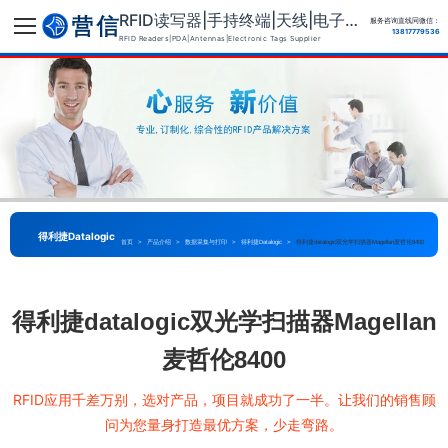
RFID读写器|手持终端|天线|电子标签供应商
服务咨询直线同微信：
13817779536
RFID Readers|PDA|Antennas|Electronic Tags Supplier
得利捷Datalogic
首页
>
产品介绍
>
数据采集与打印
>
得利捷Datalogic
>
得利捷datalogic双光学扫描器Magellan麦哲伦8400
得利捷datalogic双光学扫描器Magellan
麦哲伦8400
RFID应用千差万别，选对产品，项目就成功了一半。让我们的销售顾
问为您量身打造最优方案，少走弯路。