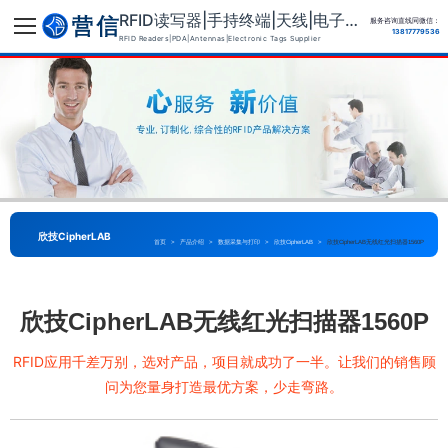
RFID读写器|手持终端|天线|电子标签供应商
服务咨询直线同微信：
13817779536
RFID Readers|PDA|Antennas|Electronic Tags Supplier
欣技CipherLAB
首页
>
产品介绍
>
数据采集与打印
>
欣技CipherLAB
>
欣技CipherLAB无线红光扫描器1560P
欣技CipherLAB无线红光扫描器1560P
RFID应用千差万别，选对产品，项目就成功了一半。让我们的销售顾
问为您量身打造最优方案，少走弯路。