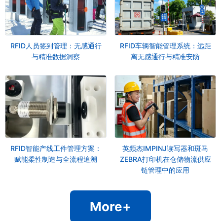
RFID人员签到管理：无感通行
RFID车辆智能管理系统：远距
与精准数据洞察
离无感通行与精准安防
RFID智能产线工件管理方案：
英频杰IMPINJ读写器和斑马
赋能柔性制造与全流程追溯
ZEBRA打印机在仓储物流供应
链管理中的应用
More+