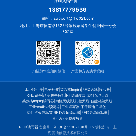
请联系销售顾问
13817779536
邮箱：support@rfid021.com
地址：上海市恒南路1328号派拉蒙留学生创业园一号楼
502室
扫描加销售顾问微信
产品和方案演示视频
工业读写器
|
电子标签
|
英频杰Impinj
|
RFID天线
|
读写器
|
RFID设备
|
超高频手持机
|
RFID阅读器
|
试剂管理天线
|
英频杰Impinj读写器
|
闸机天线
|
试剂柜天线
|
智能货架天线
|
工业modbus读写器
|
工业读写器
|
不干胶电子标签
|
柔性抗金属标签
|
RFID高频读写器
|
RFID高频读写器
|
RFID超高频读写器
RFID读写器
备案号：
沪ICP备11007100号-15
版权所有：上
海营信信息技术有限公司