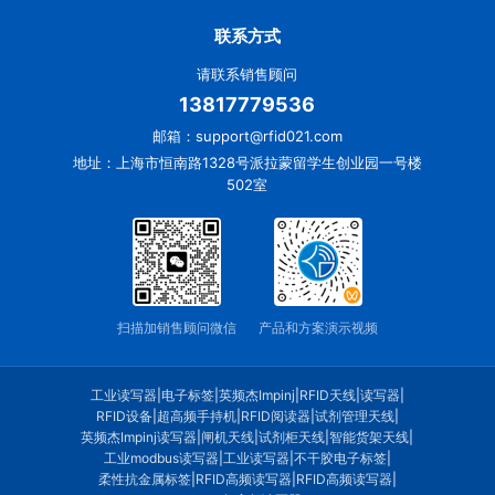
联系方式
请联系销售顾问
13817779536
邮箱：support@rfid021.com
地址：上海市恒南路1328号派拉蒙留学生创业园一号楼
502室
扫描加销售顾问微信
产品和方案演示视频
工业读写器
|
电子标签
|
英频杰Impinj
|
RFID天线
|
读写器
|
RFID设备
|
超高频手持机
|
RFID阅读器
|
试剂管理天线
|
英频杰Impinj读写器
|
闸机天线
|
试剂柜天线
|
智能货架天线
|
工业modbus读写器
|
工业读写器
|
不干胶电子标签
|
柔性抗金属标签
|
RFID高频读写器
|
RFID高频读写器
|