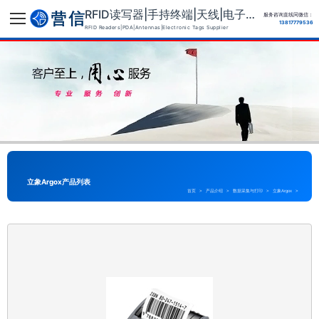
RFID读写器|手持终端|天线|电子标签供应商
服务咨询直线同微信：
13817779536
RFID Readers|PDA|Antennas|Electronic Tags Supplier
立象Argox产品列表
首页
>
产品介绍
>
数据采集与打印
>
立象Argox
>