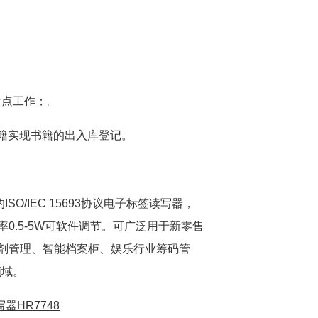
盘点工作；。
籍实现书籍的出入库登记。
SO/IEC 15693协议电子标签读写器，
0.5-5W可软件调节。可广泛用于新零售
剂管理、智能档案柜、娱乐行业筹码管
领域。
器HR7748