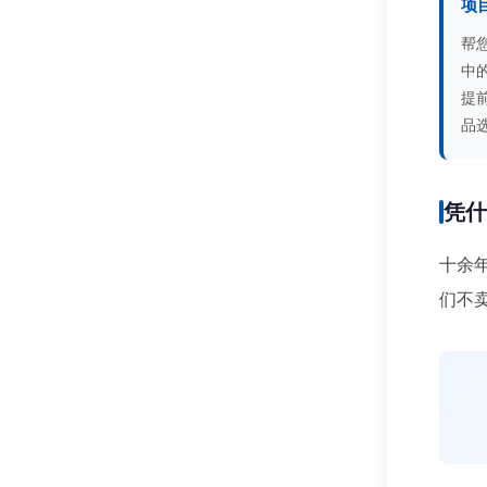
项
帮
中
提
品
凭
十余
们不