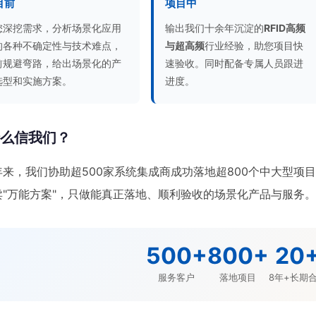
目前
项目中
您深挖需求，分析场景化应用
输出我们十余年沉淀的
RFID高频
的各种不确定性与技术难点，
与超高频
行业经验，助您项目快
前规避弯路，给出场景化的产
速验收。同时配备专属人员跟进
选型和实施方案。
进度。
什么信我们？
年来，我们协助超500家系统集成商成功落地超800个中大型项
卖"万能方案"，只做能真正落地、顺利验收的场景化产品与服务
500+
800+
20
服务客户
落地项目
8年+长期