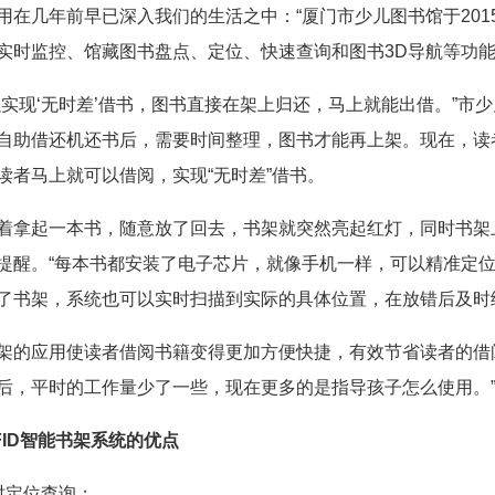
在几年前早已深入我们的生活之中：“厦门市少儿图书馆于2015
实时监控、馆藏图书盘点、定位、快速查询和图书3D导航等功
实现‘无时差’借书，图书直接在架上归还，马上就能出借。”市
自助借还机还书后，需要时间整理，图书才能再上架。现在，读
读者马上就可以借阅，实现“无时差”借书。
拿起一本书，随意放了回去，书架就突然亮起红灯，同时书架上
提醒。“每本书都安装了电子芯片，就像手机一样，可以精准定位
了书架，系统也可以实时扫描到实际的具体位置，在放错后及时
的应用使读者借阅书籍变得更加方便快捷，有效节省读者的借阅
后，平时的工作量少了一些，现在更多的是指导孩子怎么使用。
FID智能书架系统的优点
时定位查询；