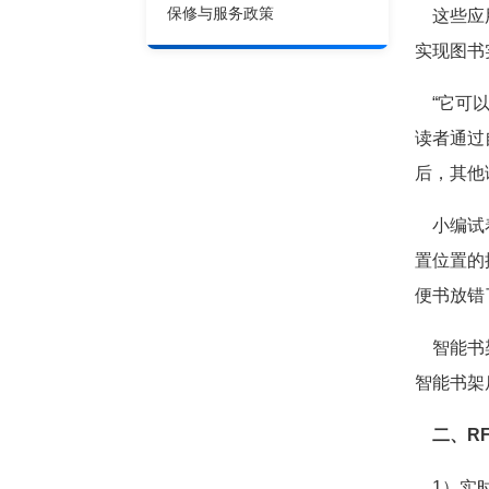
保修与服务政策
这些应用
实现图书
“它可以
读者通过
后，其他
小编试着
置位置的
便书放错
智能书架
智能书架
二、R
1）实