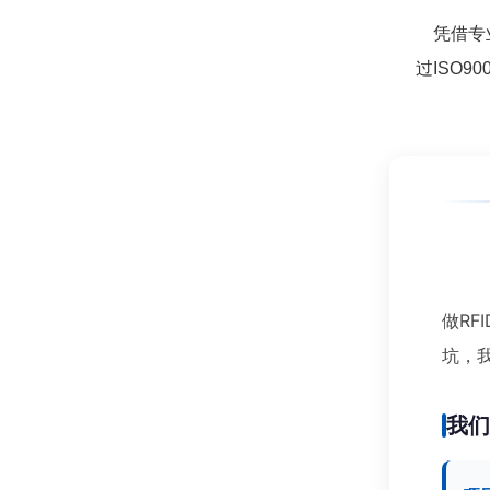
凭借专业
过ISO
做RF
坑，
我