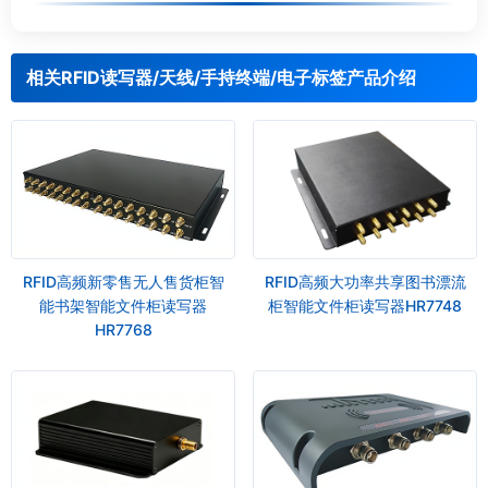
相关RFID读写器/天线/手持终端/电子标签产品介绍
RFID高频新零售无人售货柜智
RFID高频大功率共享图书漂流
能书架智能文件柜读写器
柜智能文件柜读写器HR7748
HR7768