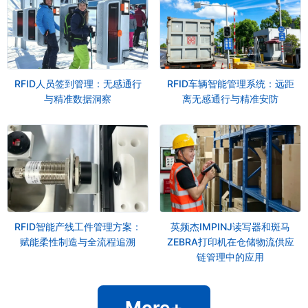
RFID人员签到管理：无感通行
RFID车辆智能管理系统：远距
与精准数据洞察
离无感通行与精准安防
RFID智能产线工件管理方案：
英频杰IMPINJ读写器和斑马
赋能柔性制造与全流程追溯
ZEBRA打印机在仓储物流供应
链管理中的应用
More+