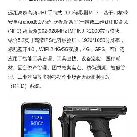
远距离超高频UHF手持式RFID读取器MT7，基于四核带
安卓Android6.0系统, 选配配条码(一维或二维),RFID高频
(NFC),超高频(902-928MHz IMPINJ
R2000芯片
模块，
结合5.2英寸高清IPS电容触控屏，1920*1080分辨率，
标配蓝牙4.0，WIFI 2.4G/5G双频，4G，GPS。可广泛
应用于
智能工具
管理、工具查找、设备巡检、
医疗耗
材
、
固定资产
管理、图书档案盘点、防伪溯源、
被服管
理
、工业洗涤等多种移动作业场合无线射频识别
（RFID）系统。