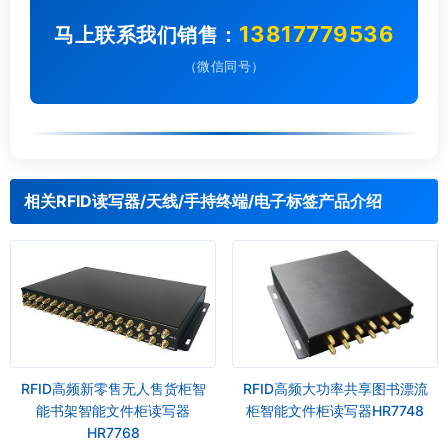
13817779536
马上联系我们销售：
（微信同号）
相关RFID读写器/天线/手持终端/电子标签产品介绍
RFID高频新零售无人售货柜智
RFID高频大功率共享图书漂流
能书架智能文件柜读写器
柜智能文件柜读写器HR7748
HR7768