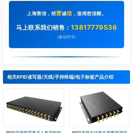
营
信
上海营信，经
诚
，值得您信赖。
13817779536
马上联系我们销售：
（微信同号）
相关RFID读写器/天线/手持终端/电子标签产品介绍
RFID高频新零售无人售货柜智
RFID高频大功率共享图书漂流