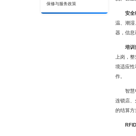
保修与服务政策
安全
温、潮湿
器，信息
培训
上岗，整
境适应性
作。
智慧餐盘
连锁店、
的结算方
RF