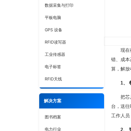
数据采集与打印
平板电脑
GPS 设备
RFID读写器
现在很多
工业传感器
错、成本
电子标签
算，解放
RFID天线
1、
把芯片植
解决方案
台，送往
工作人员
图书档案
电力行业
2、