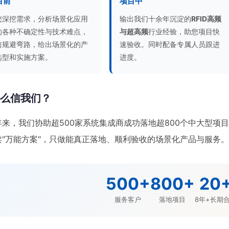
目前
项目中
您深挖需求，分析场景化应用
输出我们十余年沉淀的
RFID高频
的各种不确定性与技术难点，
与超高频
行业经验，助您项目快
前规避弯路，给出场景化的产
速验收。同时配备专属人员跟进
选型和实施方案。
进度。
什么信我们？
年来，我们协助超500家系统集成商成功落地超800个中大型项
卖"万能方案"，只做能真正落地、顺利验收的场景化产品与服务
500+
800+
20
服务客户
落地项目
8年+长期