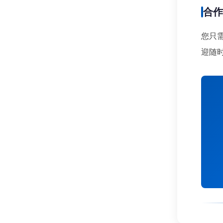
合
您只
迎随