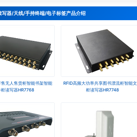
D读写器/天线/手持终端/电子标签产品介绍
新零售无人售货柜智能书架智能
RFID高频大功率共享图书漂流柜智能
柜读写器HR7768
柜读写器HR7748