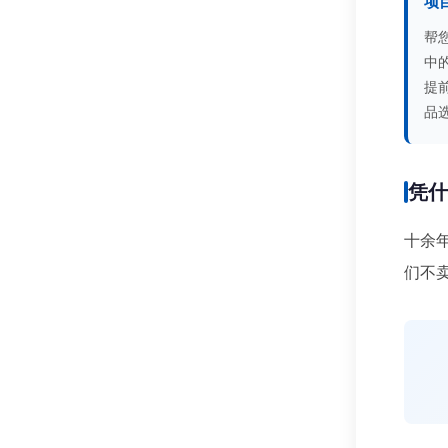
项
帮
中
提
品
凭
十余
们不