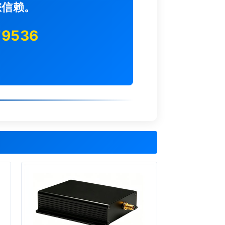
您信赖。
79536