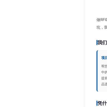
做RF
坑，
我
项
帮
中
提
品
凭