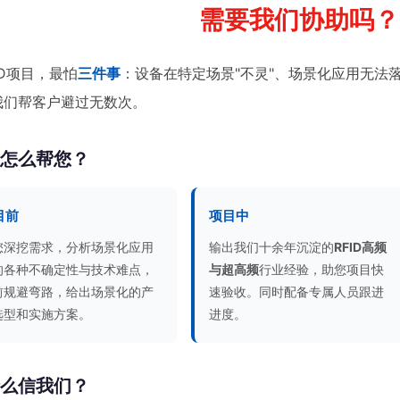
需要我们协助吗？
ID项目，最怕
三件事
：设备在特定场景"不灵"、场景化应用无法
我们帮客户避过无数次。
们怎么帮您？
目前
项目中
您深挖需求，分析场景化应用
输出我们十余年沉淀的
RFID高频
的各种不确定性与技术难点，
与超高频
行业经验，助您项目快
前规避弯路，给出场景化的产
速验收。同时配备专属人员跟进
选型和实施方案。
进度。
什么信我们？