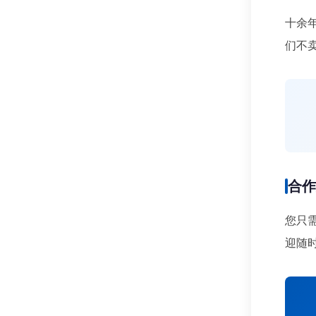
十余
们不
合
您只
迎随