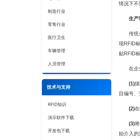
情况下不
制造行业
生产
零售行业
传统企业
医疗卫生
现RFI
车辆管理
贴RFI
人员管理
在企业物
(1)
描
技术与支持
目编号、
RFID知识
(2)
在
演示软件下载
(3)
将
开发包下载
始介入的