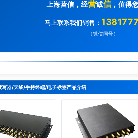
营
信
上海营信，经
诚
，值得
138177
马上联系我们销售：
（微信同号）
D读写器/天线/手持终端/电子标签产品介绍