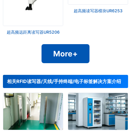
超高频读写器模块UR6253
超高频远距离读写器UR5206
More+
相关RFID读写器/天线/手持终端/电子标签解决方案介绍