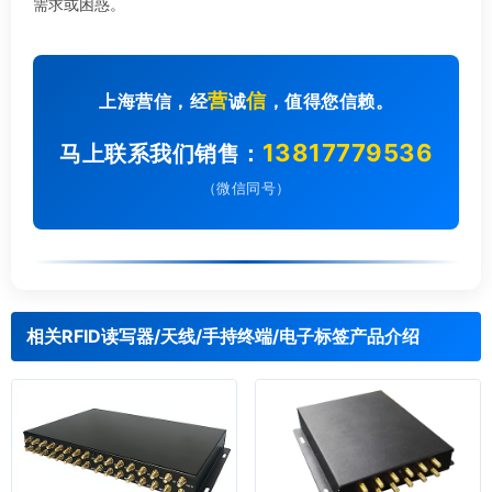
需求或困惑。
营
信
上海营信，经
诚
，值得您信赖。
13817779536
马上联系我们销售：
（微信同号）
相关RFID读写器/天线/手持终端/电子标签产品介绍