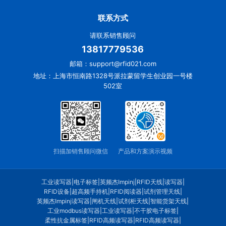
联系方式
请联系销售顾问
13817779536
邮箱：support@rfid021.com
地址：上海市恒南路1328号派拉蒙留学生创业园一号楼
502室
扫描加销售顾问微信
产品和方案演示视频
工业读写器
|
电子标签
|
英频杰Impinj
|
RFID天线
|
读写器
|
RFID设备
|
超高频手持机
|
RFID阅读器
|
试剂管理天线
|
英频杰Impinj读写器
|
闸机天线
|
试剂柜天线
|
智能货架天线
|
工业modbus读写器
|
工业读写器
|
不干胶电子标签
|
柔性抗金属标签
|
RFID高频读写器
|
RFID高频读写器
|