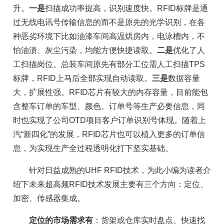
升。
一是
扫描成功率提高，识别速度快。RFID标牌是通
过无线电讯号传输信息的而不是原先的光学识别，在各
种恶劣环境下比如油漆车间高温烘房内，电泳槽内，不
怕油渍、灰尘污染，均能方便快捷读取。
二是
优化了人
工扫描岗位。总装车间原先有部分工位需人工扫描TPS
标牌，RFID上马后全部实现自动读取。
三是
数据容量
大，扩展性强。RFID芯片有较大的内存容量，目前能包
含整车订单的车型、颜色、订单号等生产必要信息，同
时也实现了公司OTD项目客户订单识别号体现。随着上
汽“新四化”的发展，RFID芯片也可以植入更多的订单信
息，为实现生产全过程透明化打下坚实基础。
针对日益成熟的UHF RFID技术，为此小编为读者介
绍下未来超高频RFID技术发展主要有三个方向：定位、
加密、传感器集成。
定位的市场需求有
：货架或仓库实时盘点、快速找