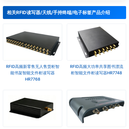
相关RFID读写器/天线/手持终端/电子标签产品介绍
RFID高频新零售无人售货柜智
RFID高频大功率共享图书漂流
能书架智能文件柜读写器
柜智能文件柜读写器HR7748
HR7768