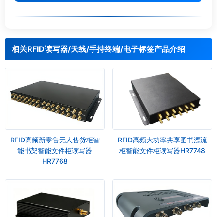
相关RFID读写器/天线/手持终端/电子标签产品介绍
RFID高频新零售无人售货柜智
RFID高频大功率共享图书漂流
能书架智能文件柜读写器
柜智能文件柜读写器HR7748
HR7768