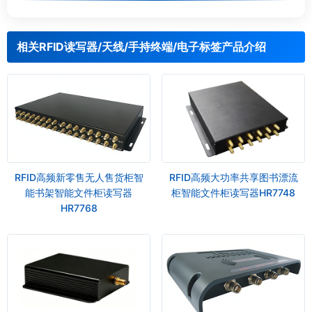
相关RFID读写器/天线/手持终端/电子标签产品介绍
RFID高频新零售无人售货柜智
RFID高频大功率共享图书漂流
能书架智能文件柜读写器
柜智能文件柜读写器HR7748
HR7768