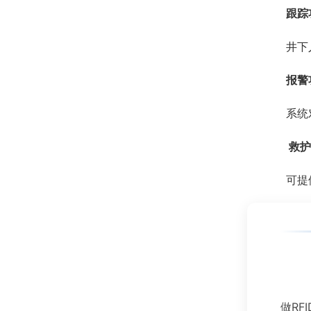
跟踪
井下人员
报警
系统对入
救
可提供
做RF