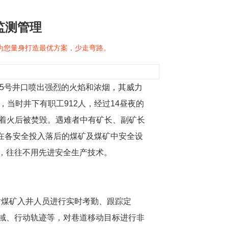
监测管理
问为您量身打造最优方案，少走弯路。
15号井口喷出强烈的火焰和浓烟，其威力
当时井下有职工912人，经过14昼夜的
爆炸着火后被焚毁。遇难者中有矿长、副矿长
生在各安全投入落后的煤矿及煤矿中安全设
，往往不用先进安全生产技术。
对煤矿入井人员进行实时考勤、跟踪定
域、行动轨迹等，对巷道移动目标进行非