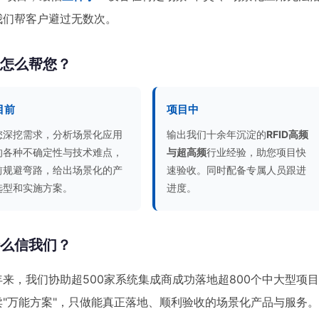
我们帮客户避过无数次。
们怎么帮您？
目前
项目中
您深挖需求，分析场景化应用
输出我们十余年沉淀的
RFID高频
的各种不确定性与技术难点，
与超高频
行业经验，助您项目快
前规避弯路，给出场景化的产
速验收。同时配备专属人员跟进
选型和实施方案。
进度。
什么信我们？
年来，我们协助超500家系统集成商成功落地超800个中大型项
卖"万能方案"，只做能真正落地、顺利验收的场景化产品与服务