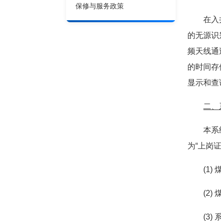
保修与服务政策
在入井人
的无源识
频天线通
的时间存
显示和查
二、
本系统遵
为“上岗
(1) 
(2) 
(3) 