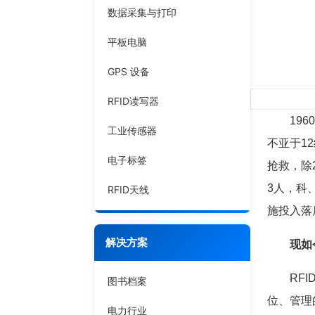
数据采集与打印
平板电脑
GPS 设备
RFID读写器
1960
工业传感器
不亚于1
电子标签
抢救，除
3人，科
RFID天线
施投入落
解决方案
现
如
RFID
图书档案
位、管理
电力行业