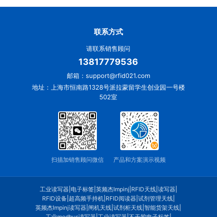
联系方式
请联系销售顾问
13817779536
邮箱：support@rfid021.com
地址：上海市恒南路1328号派拉蒙留学生创业园一号楼
502室
扫描加销售顾问微信
产品和方案演示视频
工业读写器
|
电子标签
|
英频杰Impinj
|
RFID天线
|
读写器
|
RFID设备
|
超高频手持机
|
RFID阅读器
|
试剂管理天线
|
英频杰Impinj读写器
|
闸机天线
|
试剂柜天线
|
智能货架天线
|
工业modbus读写器
|
工业读写器
|
不干胶电子标签
|