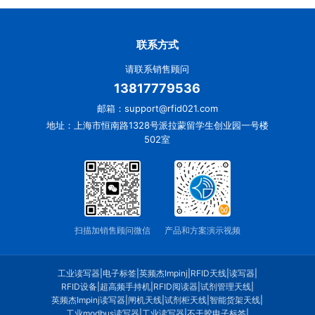
联系方式
请联系销售顾问
13817779536
邮箱：support@rfid021.com
地址：上海市恒南路1328号派拉蒙留学生创业园一号楼
502室
扫描加销售顾问微信
产品和方案演示视频
工业读写器
|
电子标签
|
英频杰Impinj
|
RFID天线
|
读写器
|
RFID设备
|
超高频手持机
|
RFID阅读器
|
试剂管理天线
|
英频杰Impinj读写器
|
闸机天线
|
试剂柜天线
|
智能货架天线
|
工业modbus读写器
|
工业读写器
|
不干胶电子标签
|